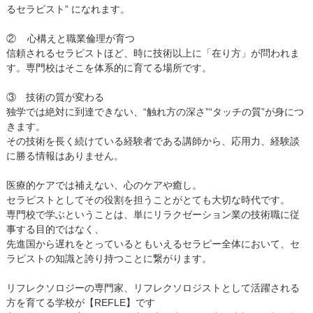
るセラピスト” になれます。
② 心構えと職業倫理が育つ
信頼されるセラピストほど、時に技術以上に「在り方」が問われま
す。専門校はそこを体系的に育てる場所です。
③ 技術の質が変わる
独学では絶対に到達できない、“触れ方の深さ”“タッチの質”が身につ
きます。
その技術を長く続けている経験者である講師から、応用力、経験談
に勝る情報はありません。
医療的ケアでは補えない、心のケアや癒し。
セラピストとしてその役割を担うことがとても大切な時代です。
専門校で学ぶということは、単にリラクゼーション業の技術職に従
事する目的ではなく、
先進国から遅れをとっているともいえるセラピー全体において、セ
ラピストの知識と誇り持つことに繋がります。
リフレクソロジーの専門家、リフレクソロジストとして活躍される
方を育てる学校が【REFLE】です